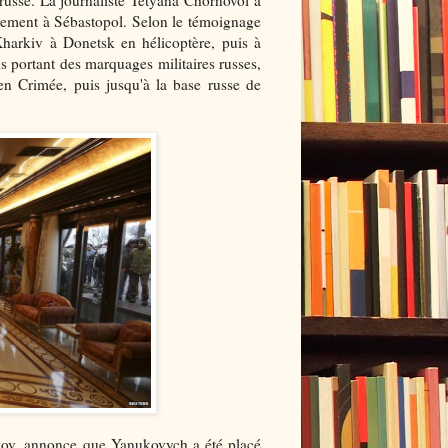
 russe. La journaliste Tetyana Chornovol a
galement à Sébastopol. Selon le témoignage
harkiv à Donetsk en hélicoptère, puis à
ns portant des marquages militaires russes,
 en Crimée, puis jusqu'à la base russe de
vakov, annonce que Yanukovych a été placé