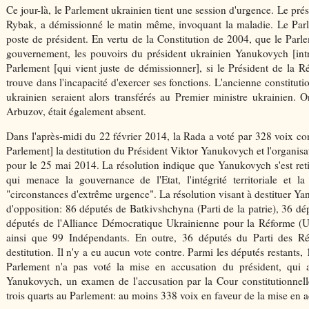
Ce jour-là, le Parlement ukrainien tient une session d'urgence. Le p
Rybak, a démissionné le matin même, invoquant la maladie. Le Parl
poste de président. En vertu de la Constitution de 2004, que le Parle
gouvernement, les pouvoirs du président ukrainien Yanukovych [intr
Parlement [qui vient juste de démissionner], si le Président de la 
trouve dans l'incapacité d'exercer ses fonctions. L'ancienne constitut
ukrainien seraient alors transférés au Premier ministre ukrainien. O
Arbuzov, était également absent.
Dans l'après-midi du 22 février 2014, la Rada a voté par 328 voix 
Parlement] la destitution du Président Viktor Yanukovych et l'organisat
pour le 25 mai 2014. La résolution indique que Yanukovych s'est retir
qui menace la gouvernance de l'Etat, l'intégrité territoriale et la
"circonstances d'extrême urgence". La résolution visant à destituer Ya
d'opposition: 86 députés de Batkivshchyna (Parti de la patrie), 36 dé
députés de l'Alliance Démocratique Ukrainienne pour la Réforme 
ainsi que 99 Indépendants. En outre, 36 députés du Parti des R
destitution. Il n'y a eu aucun vote contre. Parmi les députés restants, 
Parlement n'a pas voté la mise en accusation du président, qui au
Yanukovych, un examen de l'accusation par la Cour constitutionnelle
trois quarts au Parlement: au moins 338 voix en faveur de la mise en a