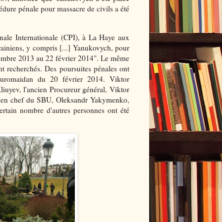
cédure pénale pour massacre de civils a été
nale Internationale (CPI), à La Haye aux
krainiens, y compris [...] Yanukovych, pour
ovembre 2013 au 22 février 2014". Le même
t recherchés. Des poursuites pénales ont
Euromaidan du 20 février 2014. Viktor
liuyev, l'ancien Procureur général, Viktor
ancien chef du SBU, Oleksandr Yakymenko,
certain nombre d'autres personnes ont été