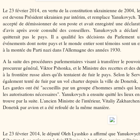
Le 23 février 2014, en vertu de la constitution ukrainienne de 2004, 
est devenu Président ukrainien par intérim, et remplace Yanukovych.
accepté de démissionner de son poste et avait enregistré une déclara
d'avis après avoir consulté des conseillers. Yanukovych a déclaré 
quitterait pas le pays. Il a qualifié les décisions du Parlement uk
événements dont notre pays et le monde entier sont témoins sont un e
à la montée du Parti nazi dans l'Allemagne des années 1930.
A la suite des procédures parlementaires visant à transférer le pouv
procureur général, Viktor Pshonka, et le Ministre des recettes et des 
à la frontière russe alors qu'ils tentaient de fuir le pays. Selon le Se
également tenté de fuir par un vol charter depuis la ville de Donetsk, m
Les gardes ont été "accueillis par un groupe d'hommes armés qui leu
les autorisations nécessaires". Yanukovych a ensuite quitté les lieux en v
trouve par la suite. L'ancien Ministre de l'intérieur, Vitaliy Zakharchen
Donetsk par avion et a été refoulé de la même manière.
Le 23 février 2014, le député Oleh Lyashko a affirmé que Yanukovych 