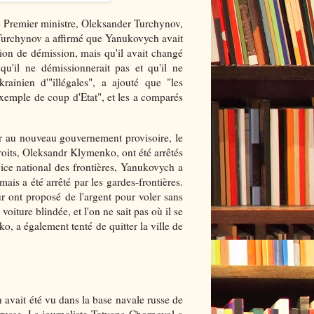
le Premier ministre, Oleksander Turchynov,
 Turchynov a affirmé que Yanukovych avait
tion de démission, mais qu'il avait changé
qu'il ne démissionnerait pas et qu'il ne
rainien d'"illégales", a ajouté que "les
xemple de coup d'Etat", et les a comparés
oir au nouveau gouvernement provisoire, le
droits, Oleksandr Klymenko, ont été arrêtés
rvice national des frontières, Yanukovych a
ais a été arrêté par les gardes-frontières.
r ont proposé de l'argent pour voler sans
oiture blindée, et l'on ne sait pas où il se
ko, a également tenté de quitter la ville de
avait été vu dans la base navale russe de