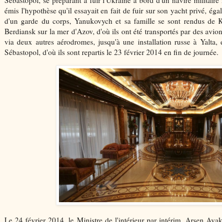
Sébastopol, se préparant à fuir l'Ukraine à bord d'un navire militaire
émis l'hypothèse qu'il essayait en fait de fuir sur son yacht privé, é
d'un garde du corps, Yanukovych et sa famille se sont rendus de K
Berdiansk sur la mer d'Azov, d'où ils ont été transportés par des avio
via deux autres aérodromes, jusqu'à une installation russe à Yalta,
Sébastopol, d'où ils sont repartis le 23 février 2014 en fin de journée.
Le 24 février 2014, le Ministre de l'intérieur par intérim, Arsen A