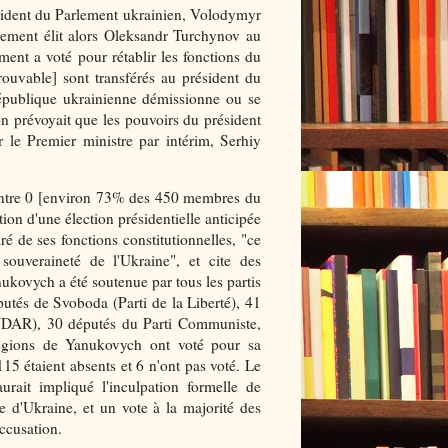
résident du Parlement ukrainien, Volodymyr
ement élit alors Oleksandr Turchynov au
ment a voté pour rétablir les fonctions du
ouvable] sont transférés au président du
République ukrainienne démissionne ou se
ion prévoyait que les pouvoirs du président
r le Premier ministre par intérim, Serhiy
contre 0 [environ 73% des 450 membres du
ion d'une élection présidentielle anticipée
é de ses fonctions constitutionnelles, "ce
 souveraineté de l'Ukraine", et cite des
nukovych a été soutenue par tous les partis
putés de Svoboda (Parti de la Liberté), 41
(UDAR), 30 députés du Parti Communiste,
égions de Yanukovych ont voté pour sa
115 étaient absents et 6 n'ont pas voté. Le
rait impliqué l'inculpation formelle de
 d'Ukraine, et un vote à la majorité des
ccusation.