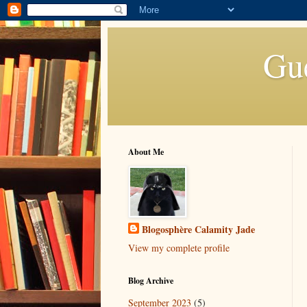
Gue
About Me
Blogosphère Calamity Jade
View my complete profile
Blog Archive
September 2023
(5)